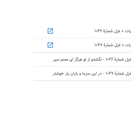
open_in_new
 » غزل شمارهٔ ۱۰۴۶
open_in_new
» غزل شمارهٔ ۱۰۴۷
تو هرگز ای صنم سیر
 و باران یار خوشتر