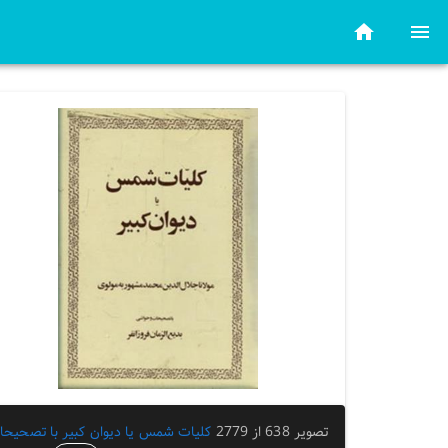
تصویر 638 از 2779
کلیات شمس یا دیوان کبیر با تصحیحا