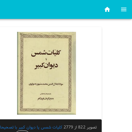
تصویر 822 از 2779
کلیات شمس یا دیوان کبیر با تصحیحا