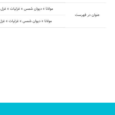
مولانا » دیوان شمس » غزلیات » غزل شمارهٔ ۱۵۸۱ - گر به خوبی می بلافد لا
عنوان در فهرست
مولانا » دیوان شمس » غزلیات » غزل شمارهٔ ۱۵۸۲ - هرچ گویی از بهانه ل