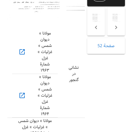
مولانا »
دیوان
شمس »
صفحهٔ 52
open_in_new
غزلیات »
غزل
شمارهٔ
نشانی
۱۹۶۳
در
مولانا »
گنجور
دیوان
شمس »
open_in_new
غزلیات »
غزل
شمارهٔ
۱۹۶۴
مولانا » دیوان شمس
» غزلیات » غزل