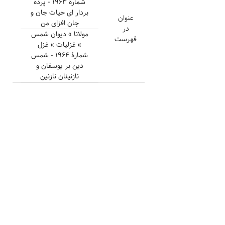
شمارهٔ ۱۹۶۳ - پرده
بردار ای حیات جان و
عنوان
جان افزای من
در
مولانا » دیوان شمس
فهرست
» غزلیات » غزل
شمارهٔ ۱۹۶۴ - شمس
دین بر یوسفان و
نازنینان نازنین