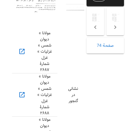
مولانا »
دیوان
شمس »
صفحهٔ 74
open_in_new
غزلیات »
غزل
شمارهٔ
۲۶۸۷
مولانا »
دیوان
نشانی
شمس »
open_in_new
در
غزلیات »
گنجور
غزل
شمارهٔ
۲۶۸۸
مولانا »
دیوان