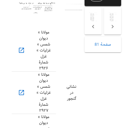
مولانا »
دیوان
شمس »
صفحهٔ 81
open_in_new
غزلیات »
غزل
شمارهٔ
۲۹۲۶
مولانا »
دیوان
نشانی
شمس »
open_in_new
در
غزلیات »
گنجور
غزل
شمارهٔ
۲۹۲۷
مولانا »
دیوان