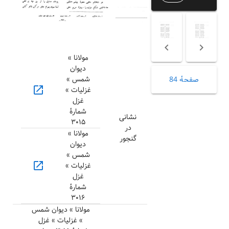
مولانا »
دیوان
شمس »
صفحهٔ 84
open_in_new
غزلیات »
غزل
شمارهٔ
نشانی
۳۰۱۵
در
مولانا »
گنجور
دیوان
شمس »
open_in_new
غزلیات »
غزل
شمارهٔ
۳۰۱۶
مولانا » دیوان شمس
» غزلیات » غزل