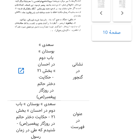
صفحهٔ 10
سعدی »
بوستان »
باب دوم
نشانی
در احسان
open_in_new
در
» بخش ۲۱
گنجور
- حکایت
دختر حاتم
در روزگار
پیغمبر(ص)
سعدی » بوستان » باب
دوم در احسان » بخش
عنوان
۲۱ - حکایت دختر حاتم
در
در روزگار پیغمبر(ص) -
فهرست
شنیدم که طی در زمان
رسول