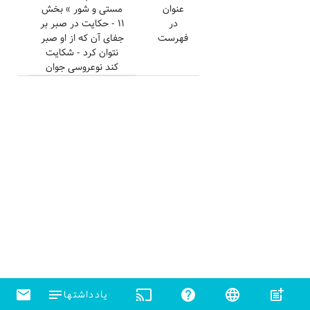
عنوان
مستی و شور » بخش
در
۱۱ - حکایت در صبر بر
فهرست
جفای آن که از او صبر
نتوان کرد - شکایت
کند نوعروسی جوان
email
notes
cast
help
language
post_add
یادداشتها