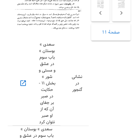
صفحهٔ 11
سعدی »
بوستان »
باب سوم
در عشق
و مستی و
نشانی
شور »
open_in_new
در
بخش ۱۱ -
گنجور
حکایت
در صبر
بر جفای
آن که از
او صبر
نتوان کرد
سعدی » بوستان »
باب سوم در عشق و