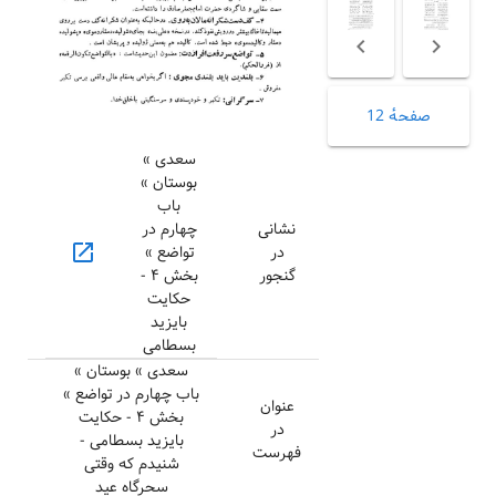
صفحهٔ 12
سعدی »
بوستان »
باب
نشانی
چهارم در
open_in_new
در
تواضع »
گنجور
بخش ۴ -
حکایت
بایزید
بسطامی
سعدی » بوستان »
باب چهارم در تواضع »
عنوان
بخش ۴ - حکایت
در
بایزید بسطامی -
فهرست
شنیدم که وقتی
سحرگاه عید