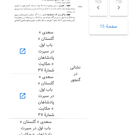
صفحهٔ 15
سعدی »
گلستان »
باب اول
open_in_new
در سیرت
پادشاهان
» حکایت
نشانی
شمارهٔ ۳۷
در
سعدی »
گنجور
گلستان »
باب اول
open_in_new
در سیرت
پادشاهان
» حکایت
شمارهٔ ۳۸
سعدی » گلستان »
باب اول در سیرت
پادشاهان » حکایت