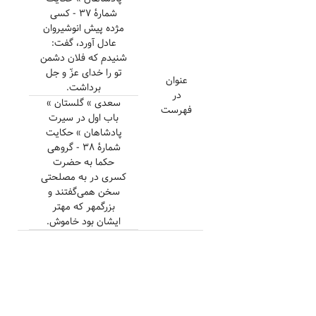
شمارهٔ ۳۷ - کسی
مژده پیش انوشیروان
عادل آورد، گفت:
شنیدم که فلان دشمن
تو را خدای عزّ و جل
عنوان
برداشت.
در
سعدی » گلستان »
فهرست
باب اول در سیرت
پادشاهان » حکایت
شمارهٔ ۳۸ - گروهی
حکما به حضرت
کسری در به مصلحتی
سخن همی‌گفتند و
بزرگمهر که مهتر
ایشان بود خاموش.